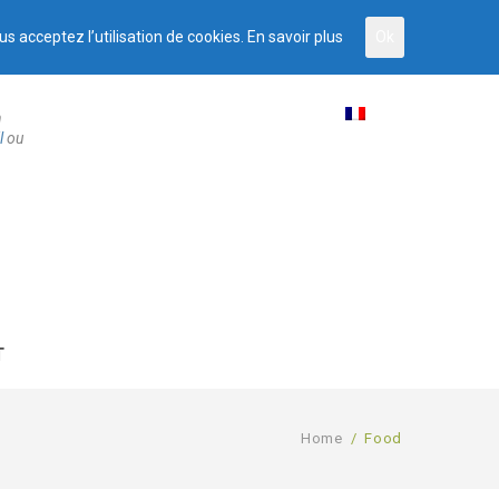
us acceptez l’utilisation de cookies.
En savoir plus
Ok
n
l
ou
T
Home
/
Food