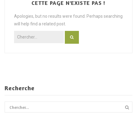
CETTE PAGE N'EXISTE PAS !
CONTACT
La presse parle de nous
Panorama des produits
Gamme classique
Apologies, but no results were found. Perhaps searching
will help find a related post.
Gamme bio
Offre personnalisée
Recherche