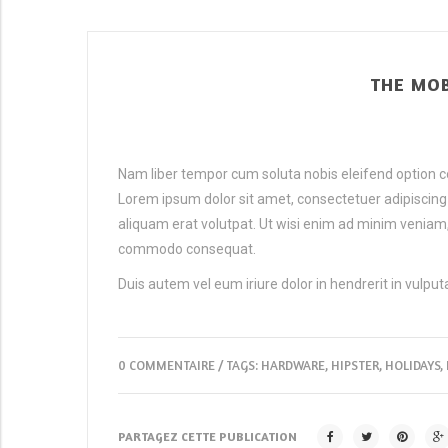
THE MOB
Nam liber tempor cum soluta nobis eleifend option 
Lorem ipsum dolor sit amet, consectetuer adipiscin
aliquam erat volutpat. Ut wisi enim ad minim veniam, q
commodo consequat.
Duis autem vel eum iriure dolor in hendrerit in vulputa
0 COMMENTAIRE
/ TAGS:
HARDWARE
,
HIPSTER
,
HOLIDAYS
,
PARTAGEZ CETTE PUBLICATION