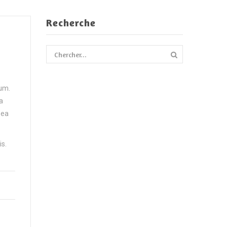
Recherche
sum.
a
 ea
is.