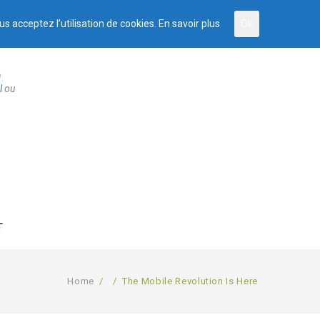
us acceptez l’utilisation de cookies.
En savoir plus
Ok
n
l
ou
T
Home
/
/
The Mobile Revolution Is Here