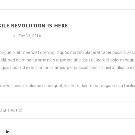
ILE REVOLUTION IS HERE
|
Le
Fév
02,
2016
congue nihil imperdiet doming id quod mazim placerat facer possim as
g elit, sed diam nonummy nibh euismod tincidunt ut laoreet dolore magn
uis nostrud exerci tation ullamcorper suscipit lobortis nisl ut aliquip ex
te velit esse molestie consequat, vel illum dolore eu feugiat nulla facilis
LIGHT
,
RETRO